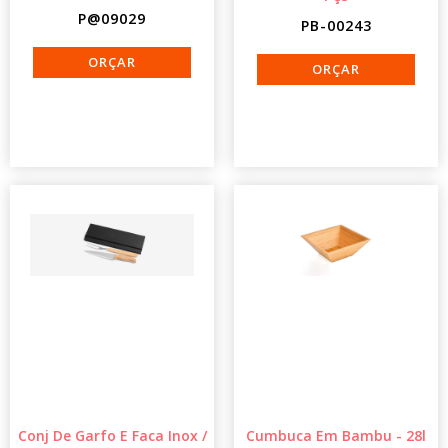
P@09029
PB-00243
Conj De Garfo E Faca Inox /
Cumbuca Em Bambu - 28l