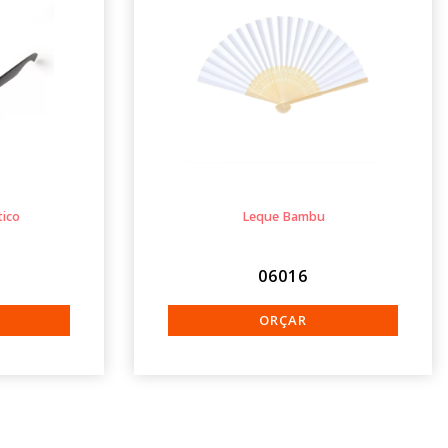
tico
Leque Bambu
06016