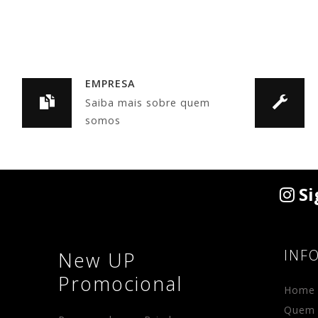
EMPRESA
Saiba mais sobre quem
somos
Si
INF
New UP
Promocional
Home
Quem