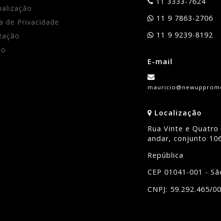
11 3333-7624
nalização
11 9 7863-2706
ca de Privacidade
11 9 9239-8192
zação
to
E-mail
mauricio@newuppromo
Localização
Rua Vinte e Quatro 
andar, conjunto 10
República
CEP 01041-001 - Sã
CNPJ: 59.292.465/0