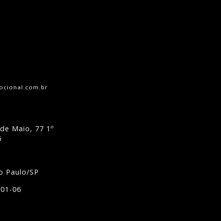
cional.com.br
de Maio, 77 1º
6
o Paulo/SP
001-06