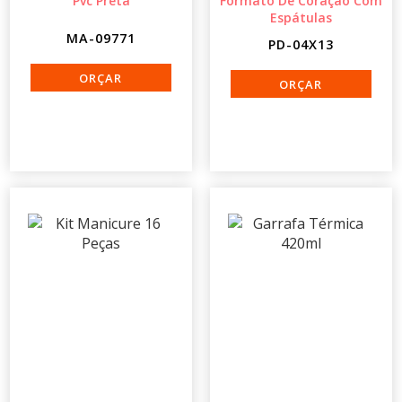
Pvc Preta
Formato De Coração Com
Espátulas
MA-09771
PD-04X13