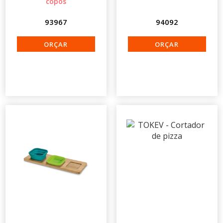
copos
93967
94092