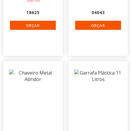
350 ml
18625
04043