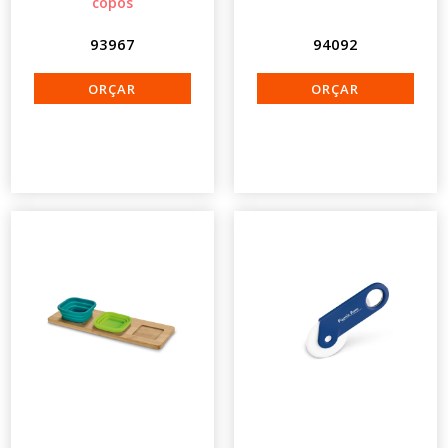
copos
93967
94092