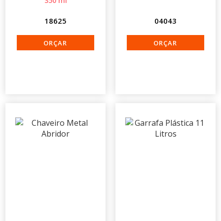
350 ml
18625
04043